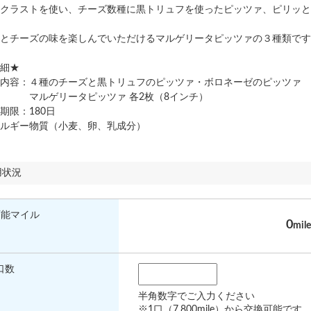
クラストを使い、チーズ数種に黒トリュフを使ったピッツァ、ピリッと
とチーズの味を楽しんでいただけるマルゲリータピッツァの３種類です
細★
内容：４種のチーズと黒トリュフのピッツァ・ボロネーゼのピッツァ
リータピッツァ 各2枚（8インチ）
限：180日
ルギー物質（小麦、卵、乳成分）
用状況
可能マイル
0
mile
口数
半角数字でご入力ください
※1口（7,800mile）から交換可能です