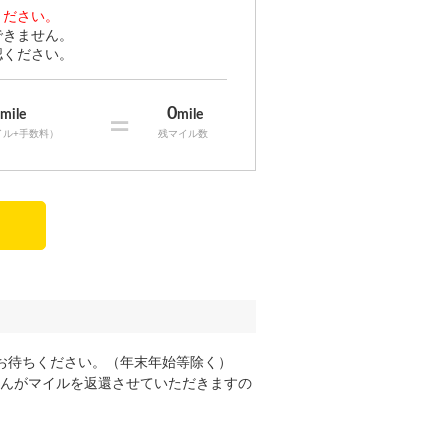
ください。
できません。
認ください。
0
0
mile
=
mile
イル+手数料）
残マイル数
お待ちください。（年末年始等除く）
んがマイルを返還させていただきますの