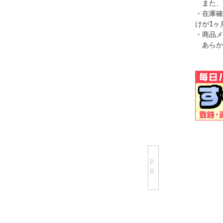
また、
・在庫確
けが1ヶ
・商品メ
あらか
P
R