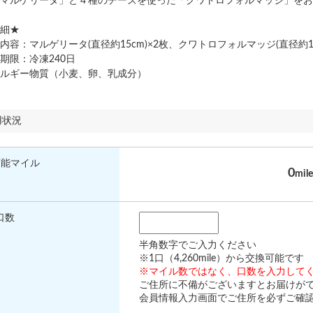
マルゲリータ」と４種のチーズを使った「クワトロフォルマッジ」をお
細★
容：マルゲリータ(直径約15cm)×2枚、クワトロフォルマッジ(直径約15
限：冷凍240日
ルギー物質（小麦、卵、乳成分）
用状況
可能マイル
0
mile
口数
半角数字でご入力ください
※1口（4,260mile）から交換可能です
※マイル数ではなく、口数を入力して
ご住所に不備がございますとお届けが
会員情報入力画面でご住所を必ずご確