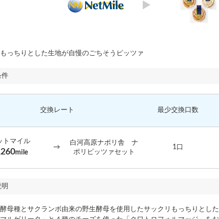
もっちりとした生地が自慢のごちそうピッツァ
条件
交換レート
最少交換口数
ットマイル
白河高原ナポリ舎 ナ
→
1口
,260
ポリピッツァセット
mile
説明
酵母種とサクランボ由来の野生酵母を使用したサックリもっちりとした