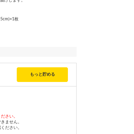
届けします。
cm)×1枚
もっと貯める
ください。
できません。
認ください。