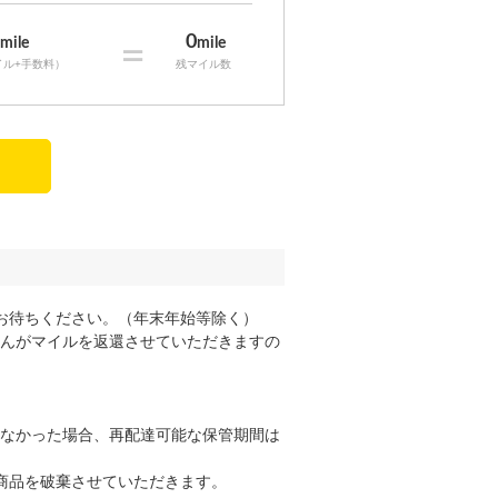
0
0
mile
=
mile
イル+手数料）
残マイル数
お待ちください。（年末年始等除く）
んがマイルを返還させていただきますの
なかった場合、再配達可能な保管期間は
商品を破棄させていただきます。