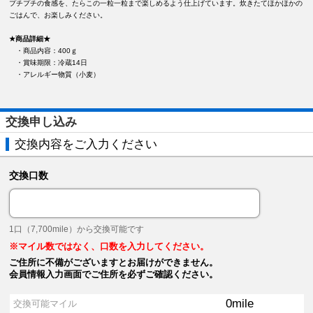
プチプチの食感を、たらこの一粒一粒まで楽しめるよう仕上げています。炊きたてほかほかの
ごはんで、お楽しみください。
★商品詳細★
・商品内容：400ｇ
・賞味期限：冷蔵14日
・アレルギー物質（小麦）
交換申し込み
交換内容をご入力ください
交換口数
1口（7,700mile）から交換可能です
※マイル数ではなく、口数を入力してください。
ご住所に不備がございますとお届けができません。
会員情報入力画面でご住所を必ずご確認ください。
0
mile
交換可能マイル