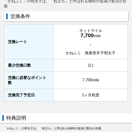
「かねふく」の明太子は、「粒立ち」と呼ばれる独特の塩漬け製法が自
慢
交換条件
ネットマイル
7,700
mile
交換レート
↓
かねふく 無着色辛子明太子
最少交換口数
1口
交換に必要なポイント
7,700mile
数
交換完了予定日
1ヶ月程度
特典説明
「かねふく」の明太子は、「粒立ち」と呼ばれる独特の塩漬け製法が自慢。