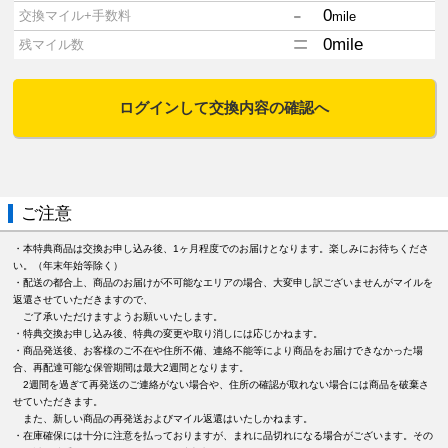
-
0
交換マイル+手数料
mile
=
0
mile
残マイル数
ログインして交換内容の確認へ
ご注意
・本特典商品は交換お申し込み後、1ヶ月程度でのお届けとなります。楽しみにお待ちくださ
い。（年末年始等除く）
・配送の都合上、商品のお届けが不可能なエリアの場合、大変申し訳ございませんがマイルを
返還させていただきますので、
ご了承いただけますようお願いいたします。
・特典交換お申し込み後、特典の変更や取り消しには応じかねます。
・商品発送後、お客様のご不在や住所不備、連絡不能等により商品をお届けできなかった場
合、再配達可能な保管期間は最大2週間となります。
2週間を過ぎて再発送のご連絡がない場合や、住所の確認が取れない場合には商品を破棄さ
せていただきます。
また、新しい商品の再発送およびマイル返還はいたしかねます。
・在庫確保には十分に注意を払っておりますが、まれに品切れになる場合がございます。その