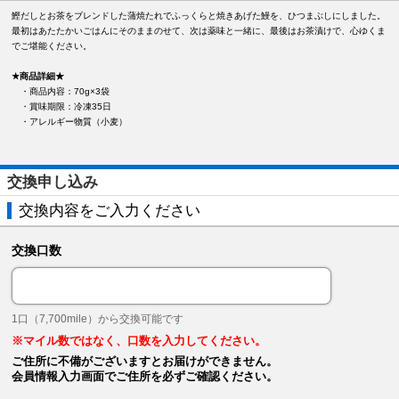
鰹だしとお茶をブレンドした蒲焼たれでふっくらと焼きあげた鰻を、ひつまぶしにしました。
最初はあたたかいごはんにそのままのせて、次は薬味と一緒に、最後はお茶漬けで、心ゆくま
でご堪能ください。
★商品詳細★
・商品内容：70g×3袋
・賞味期限：冷凍35日
・アレルギー物質（小麦）
交換申し込み
交換内容をご入力ください
交換口数
1口（7,700mile）から交換可能です
※マイル数ではなく、口数を入力してください。
ご住所に不備がございますとお届けができません。
会員情報入力画面でご住所を必ずご確認ください。