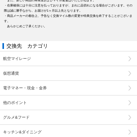
また、新しい商品の再発送およびマイル返還はいたしかねます。
・在庫確保には十分に注意を払っておりますが、まれに品切れになる場合がございます。その
際は誠に勝手ながら、お届けが1ヶ月以上先となります。
・商品メーカーの都合上、予告なく交換マイル数の変更や特典交換を終了することがございま
す。
あらかじめご了承ください。
交換先 カテゴリ
航空マイレージ
仮想通貨
電子マネー・現金・金券
他のポイント
グルメ&フード
キッチン&ダイニング