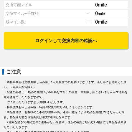
0
mile
交換可能マイル
-
0
交換マイル+手数料
mile
=
0
mile
残マイル数
ログインして交換内容の確認へ
ご注意
・本特典商品は交換お申し込み後、1ヶ月程度でのお届けとなります。楽しみにお待ちくださ
い。（年末年始等除く）
・配送の都合上、商品のお届けが不可能なエリアの場合、大変申し訳ございませんがマイルを
返還させていただきますので、
ご了承いただけますようお願いいたします。
・特典交換お申し込み後、特典の変更や取り消しには応じかねます。
・商品発送後、お客様のご不在や住所不備、連絡不能等により商品をお届けできなかった場
合、再配達可能な保管期間は最大2週間となります。
2週間を過ぎて再発送のご連絡がない場合や、住所の確認が取れない場合には商品を破棄さ
せていただきます。