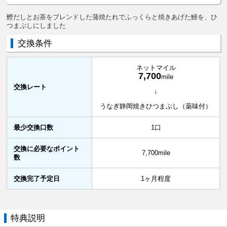
鰹だしとお茶をブレンドした蒲焼たれでふっくらと焼きあげた鰻を、ひ
つまぶしにしました
交換条件
ネットマイル
7,700
mile
交換レート
↓
うなぎ静岡焼きひつまぶし（薬味付）
最少交換口数
1口
交換に必要なポイント
7,700mile
数
交換完了予定日
1ヶ月程度
特典説明