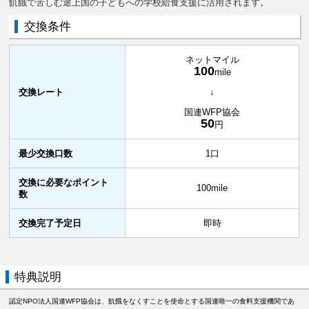
飢餓で苦しむ途上国の子どもへの学校給食支援に活用されます。
交換条件
ネットマイル
100
mile
交換レート
↓
国連WFP協会
50
円
最少交換口数
1口
交換に必要なポイント
100mile
数
交換完了予定日
即時
特典説明
認定NPO法人国連WFP協会は、飢餓をなくすことを使命とする国連唯一の食料支援機関であ