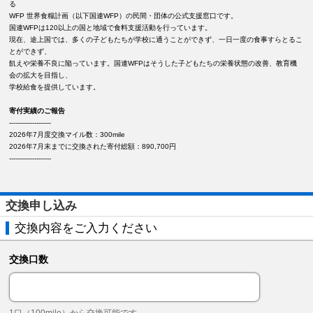
る
WFP 世界食糧計画（以下国連WFP）の民間・団体の公式支援窓口です。
国連WFPは120以上の国と地域で食料支援活動を行っています。
現在、途上国では、多くの子どもたちが学校に通うことができず、一日一度の食事すらとるこ
とができず、
飢えや栄養不良に陥っています。国連WFPはそうした子どもたちの栄養状態の改善、教育機
会の拡大を目指し、
学校給食を提供しています。
寄付実績のご報告
--------------------
2026年7月度交換マイル数：300mile
2026年7月末までに交換された寄付総額：890,700円
--------------------
交換申し込み
交換内容をご入力ください
交換口数