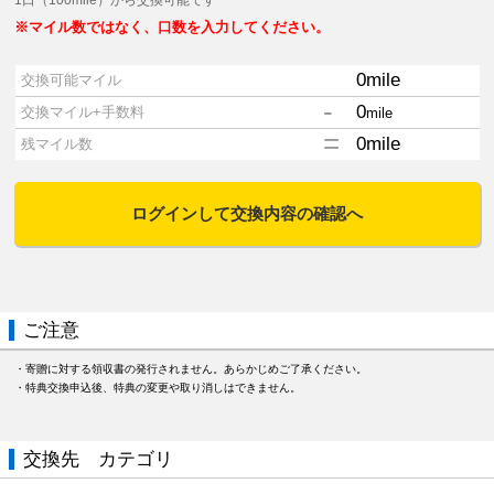
1口（100mile）から交換可能です
※マイル数ではなく、口数を入力してください。
0
mile
交換可能マイル
-
0
交換マイル+手数料
mile
=
0
mile
残マイル数
ログインして交換内容の確認へ
ご注意
・寄贈に対する領収書の発行されません。あらかじめご了承ください。
・特典交換申込後、特典の変更や取り消しはできません。
交換先 カテゴリ