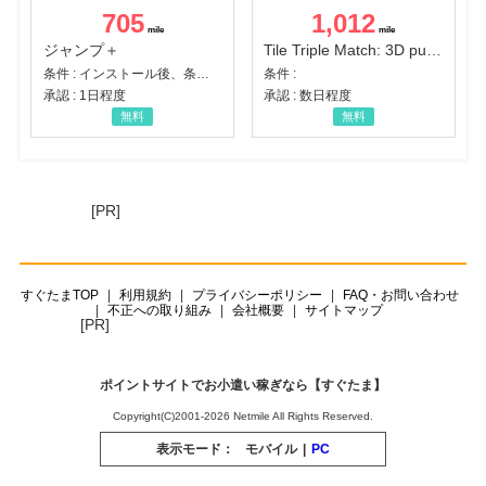
705
1,012
ジャンプ＋
Tile Triple Match: 3D puzzle
条件 : インストール後、条件達成
条件 :
承認 : 1日程度
承認 : 数日程度
無料
無料
[PR]
すぐたまTOP
利用規約
プライバシーポリシー
FAQ・お問い合わせ
不正への取り組み
会社概要
サイトマップ
[PR]
ポイントサイトでお小遣い稼ぎなら【すぐたま】
Copyright(C)2001-2026 Netmile All Rights Reserved.
表示モード：
モバイル
|
PC