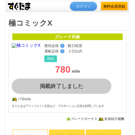
ログイン
無料会員登録
極コミックX
グレード対象
獲得反映
:
数日程度
？
通帳反映
:
３日以内
？
即時
780
掲載終了しました
+78mile
すぐたまはアフィリエイト広告など、プロモーション広告を利用しています
グレードボーナス
友達紹介報酬