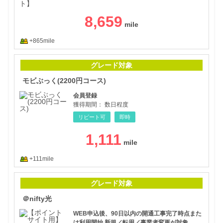
8,659
+865mile
モビ
グレード対象
モビぶっく(2200円コース)
会員登録
獲得期間：
数日程度
リピート可
即時
1,111
+111mile
＠ni
グレード対象
＠nifty光
WEB申込後、90日以内の開通工事完了時点また
は利用開始 新規／転用／事業者変更が対象