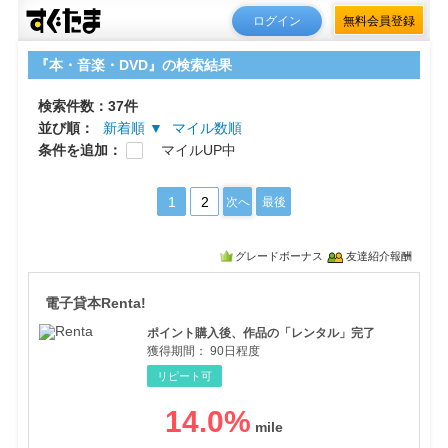
ログイン
無料会員登録
『本・音楽・DVD』の検索結果
検索件数：37件
並び順：
新着順 ▼
マイル数順
条件を追加：
マイルUP中
1
2
次へ
最後
グレードボーナス
友達紹介報酬
電子
電子貸本Renta!
ポイント購入後、作品の「レンタル」完了
獲得期間：
90日程度
リピート可
14.0
%