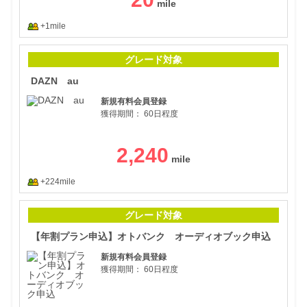
+1mile
DA
グレード対象
DAZN au
新規有料会員登録
獲得期間：
60日程度
2,240
+224mile
【年
グレード対象
【年割プラン申込】オトバンク オーディオブック申込
新規有料会員登録
獲得期間：
60日程度