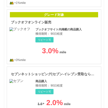
+1%mile
ブッ
グレード対象
ブックオフオンライン販売
ブックオフサイト内掲載の商品購入
獲得期間：
90日程度
リピート可
3.0
%
+3%mile
セブ
セブンネットショッピング(セブン-イレブン受取なら送料無料)
商品購入
獲得期間：
90日程度
リピート可
2.0
%
1.0