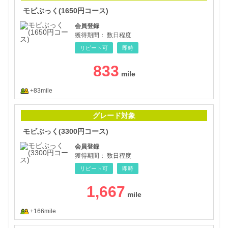
モビぶっく(1650円コース)
会員登録
獲得期間：
数日程度
リピート可
即時
833
+83mile
モビ
グレード対象
モビぶっく(3300円コース)
会員登録
獲得期間：
数日程度
リピート可
即時
1,667
+166mile