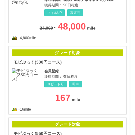
獲得期間：
90日程度
マイルUP
高還元
48,000
24,000
+4,800mile
モビ
グレード対象
モビぶっく(330円コース)
会員登録
獲得期間：
数日程度
リピート可
即時
167
+16mile
モビ
グレード対象
モビぶっく(550円コース)