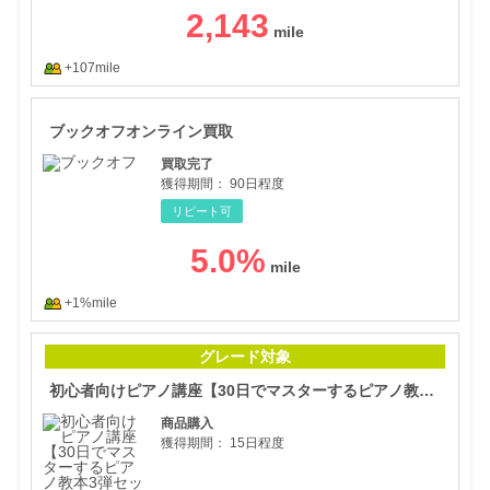
2,143
+107mile
ブッ
ブックオフオンライン買取
買取完了
獲得期間：
90日程度
リピート可
5.0
%
+1%mile
初心
グレード対象
初心者向けピアノ講座【30日でマスターするピアノ教本3弾セット】
商品購入
獲得期間：
15日程度