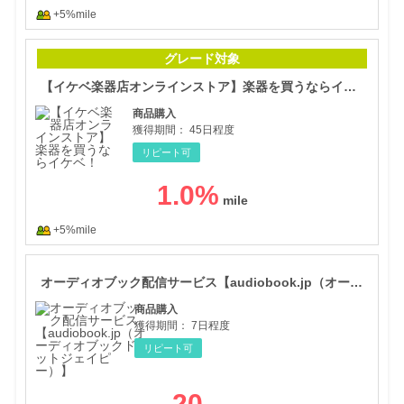
+5%mile
【イ
グレード対象
【イケベ楽器店オンラインストア】楽器を買うならイケベ！
商品購入
獲得期間：
45日程度
リピート可
1.0
%
+5%mile
オー
オーディオブック配信サービス【audiobook.jp（オーディオブックドットジェイピー）】
商品購入
獲得期間：
7日程度
リピート可
20