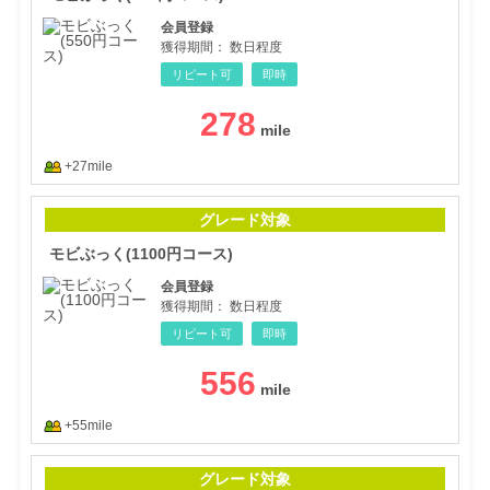
会員登録
獲得期間：
数日程度
リピート可
即時
278
+27mile
モビ
グレード対象
モビぶっく(1100円コース)
会員登録
獲得期間：
数日程度
リピート可
即時
556
+55mile
モビ
グレード対象