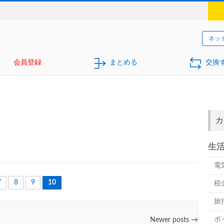
ネッ
会員登録
まとめる
交換
カ
生
電
7
8
9
10
税
旅
ポ
Newer posts
→