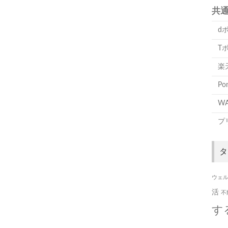
共
d
T
楽
P
WA
プ
タ
ウェ
活
不
す