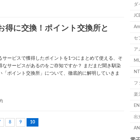
ダ
J
お得に交換！ポイント交換所と
A
セ
ア
るサービスで獲得したポイントを1つにまとめて使える、そ
M
得なサービスがあるのをご存知ですか？ まだまだ聞き馴染
N
い「ポイント交換所」について、徹底的に解明していきま
フ
楽
約
E
出
7
8
9
10
A
電