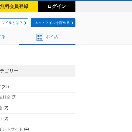
無料会員登録
ログイン
トマイルとは？
ネットマイルを貯める
する
ポイ活
テゴリー
活
(22)
気料金
(7)
金
(2)
行
(2)
イントサイト
(4)