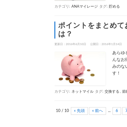
カテゴリ:
ANAマイレージ
タグ:
貯める
ポイントをまとめて
は？
更新日：2016年6月10日
公開日：2016年1月14日
あらゆ
んなお
みのな
す！
カテゴリ:
ネットマイル
タグ:
交換する
,
節
10 / 10
« 先頭
« 前へ
...
6