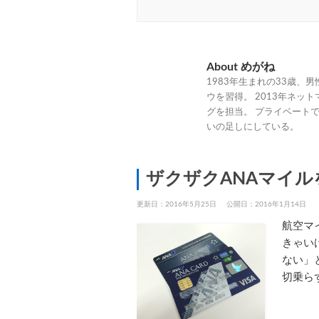
About めがね
1983年生まれの33歳、
ウを習得。 2013年ネッ
グを担当。 プライベート
いの足しにしている。
ザクザクANAマイ
更新日：2016年5月25日
公開日：2016年1月14日
航空マ
きゃい
ない」
切乗ら