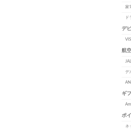
家
ド
デ
V
航
J
デ
A
ギ
A
ポ
ネ