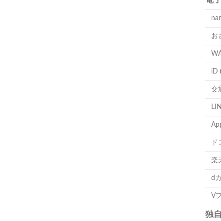
na
お
W
iD
交
LI
Ap
ド
楽
d
V
独