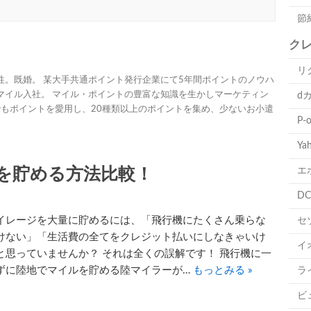
節
ク
リ
男性。既婚。 某大手共通ポイント発行企業にて5年間ポイントのノウハ
トマイル入社。 マイル・ポイントの豊富な知識を生かしマーケティン
d
でもポイントを愛用し、20種類以上のポイントを集め、少ないお小遣
P-
Ya
ルを貯める方法比較！
エ
D
イレージを大量に貯めるには、「飛行機にたくさん乗らな
セ
けない」「生活費の全てをクレジット払いにしなきゃいけ
イ
と思っていませんか？ それは全くの誤解です！ 飛行機に一
ずに陸地でマイルを貯める陸マイラーが…
もっとみる »
ラ
ビ