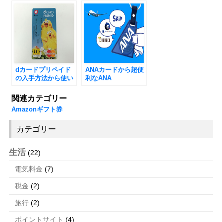
用する方法
イント戦略
dカードプリペイド
ANAカードから超便
の入手方法から使い
利なANA
方、お得なdポイン
QUICPay+nanaco
トの貯め方を紹介
が登場!!
関連カテゴリー
Amazonギフト券
カテゴリー
生活
(22)
電気料金
(7)
税金
(2)
旅行
(2)
ポイントサイト
(4)