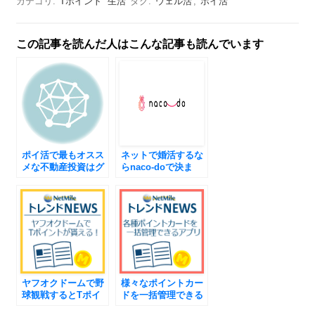
カテゴリ:
Tポイント
生活
タグ:
ウェル活
,
ポイ活
この記事を読んだ人はこんな記事も読んでいます
ポイ活で最もオスス
ネットで婚活するな
メな不動産投資はグ
らnaco-doで決ま
リップで決まり♪
り！
ヤフオクドームで野
様々なポイントカー
球観戦するとTポイ
ドを一括管理できる
ントが貯まる!!
アプリがついにリリ