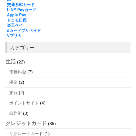
交通系ICカード
LINE Payカード
Apple Pay
ドコモ口座
楽天ペイ
dカードプリペイド
Vプリカ
カテゴリー
生活
(22)
電気料金
(7)
税金
(2)
旅行
(2)
ポイントサイト
(4)
節約術
(3)
クレジットカード
(35)
リクルートカード
(1)