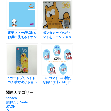
電子マネーWAONを
ポンタカードのポイ
お得に使えるイオン
ントをローソンやリ
カード＆ポイント活
クルートでお得に利
用術
用する方法
dカードプリペイド
JALのマイルの新た
の入手方法から使い
な使い道【e JALポ
方、お得なdポイン
イント】の使い方
トの貯め方を紹介
は？
関連カテゴリー
nanaco
おさいふPonta
WAON
iD