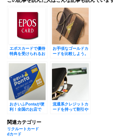
この記事を読んだ人はこんな記事も読んでいます
エポスカードで優待
お手頃なゴールドカ
特典を受けられるお
ードを比較しよう。
店【2017完全ガイ
年会費無料～1万円
ド】
まで
おさいふPontaが便
流通系クレジットカ
利！全国のお店で
ードを持って割引や
Pontaポイントが貯
ポイント高還元を上
まる！
手く利用しよう
関連カテゴリー
リクルートカード
dカード