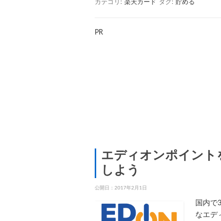
カテゴリ:
楽天カード
タグ:
貯める
PR
エディオンポイント
しよう
公開日：
2017年2月1日
国内で
なエデ