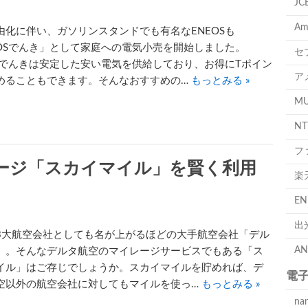
J
A
由化に伴い、ガソリンスタンドでも有名なENEOSも
EOSでんき」として家庭への電気小売を開始しました。
セ
OSでんきは安定した安い電気を供給しており、お得にTポイン
ア
めることもできます。そんなおすすめの…
もっとみる »
M
N
フ
ージ「スカイマイル」を賢く利用
楽
E
出
3大航空会社としても名が上がるほどの大手航空会社「デル
A
」。そんなデルタ航空のマイレージサービスでもある「ス
イル」はご存じでしょうか。スカイマイルを貯めれば、デ
電
空以外の航空会社に対してもマイルを使っ…
もっとみる »
na