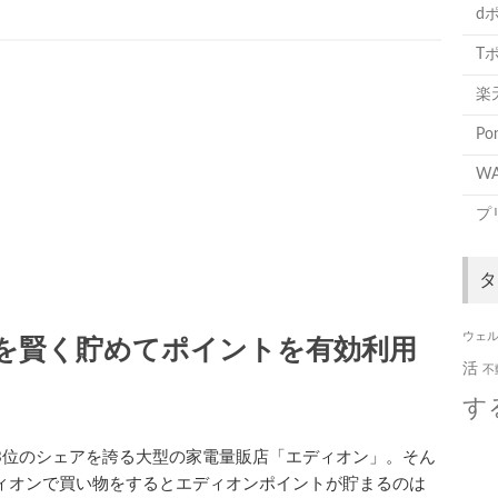
d
T
楽
P
WA
プ
タ
ウェ
を賢く貯めてポイントを有効利用
活
不
す
3位のシェアを誇る大型の家電量販店「エディオン」。そん
ィオンで買い物をするとエディオンポイントが貯まるのは