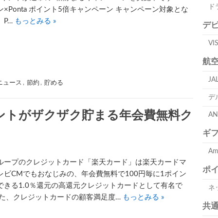
ド
×Ponta ポイント5倍キャンペーン キャンペーン対象とな
、P…
もっとみる »
デ
V
航
J
ニュース
,
節約
,
貯める
デ
ントがザクザク貯まる年会費無料ク
A
ギ
A
ループのクレジットカード「楽天カード」は楽天カードマ
ポ
レビCMでもおなじみの、年会費無料で100円毎に1ポイン
できる1.0％還元の高還元クレジットカードとして有名で
ネ
また、クレジットカードの顧客満足度…
もっとみる »
共