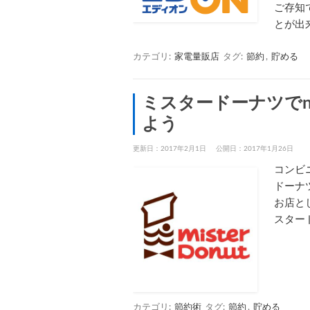
ご存知
とが出
カテゴリ:
家電量販店
タグ:
節約
,
貯める
ミスタードーナツでn
よう
更新日：2017年2月1日
公開日：2017年1月26日
コンビ
ドーナ
お店と
スター
カテゴリ:
節約術
タグ:
節約
,
貯める