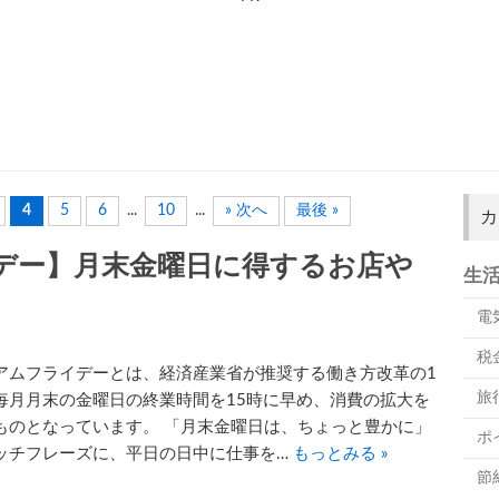
4
5
6
...
10
...
» 次へ
最後 »
カ
デー】月末金曜日に得するお店や
生
電
税
アムフライデーとは、経済産業省が推奨する働き方改革の1
旅
毎月月末の金曜日の終業時間を15時に早め、消費の拡大を
ものとなっています。 「月末金曜日は、ちょっと豊かに」
ポ
ッチフレーズに、平日の日中に仕事を…
もっとみる »
節