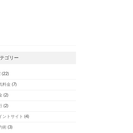
テゴリー
活
(22)
気料金
(7)
金
(2)
行
(2)
イントサイト
(4)
約術
(3)