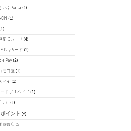
さいふPonta
(1)
AON
(1)
(1)
通系ICカード
(4)
NE Payカード
(2)
ple Pay
(2)
コモ口座
(1)
天ペイ
(1)
カードプリペイド
(1)
プリカ
(1)
自ポイント
(6)
電量販店
(5)