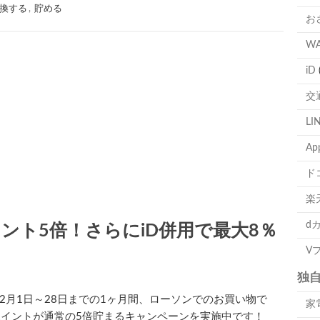
換する
,
貯める
お
W
iD
交
LI
Ap
ド
楽
d
イント5倍！さらにiD併用で最大8％
V
独
7年2月1日～28日までの1ヶ月間、ローソンでのお買い物で
家
taポイントが通常の5倍貯まるキャンペーンを実施中です！