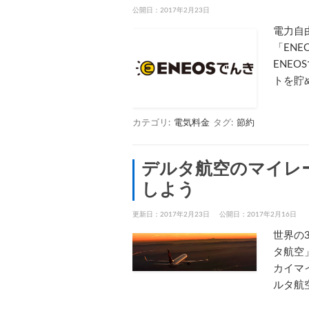
公開日：
2017年2月23日
電力自
「EN
ENE
トを貯
カテゴリ:
電気料金
タグ:
節約
デルタ航空のマイレ
しよう
更新日：2017年2月23日
公開日：2017年2月16日
世界の
タ航空
カイマ
ルタ航