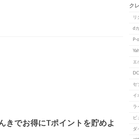
ク
リ
d
P-
Ya
エ
D
セ
イ
ラ
ビ
でんきでお得にTポイントを貯めよ
ダ