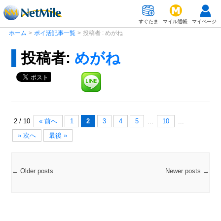
すぐたま
マイル通帳
マイページ
ホーム
>
ポイ活記事一覧
>
投稿者 : めがね
投稿者:
めがね
2 / 10
« 前へ
1
2
3
4
5
...
10
...
» 次へ
最後 »
Post navigation
←
Older posts
Newer posts
→