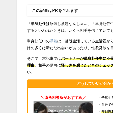
この記事はPRを含みます
「単身赴任は浮気し放題なんじゃ…」「単身赴任
するといわれたときは、いくら相手を信じていて
単身赴任中の
浮気
は、普段生活している生活圏か
けの多くは新たな出会いがあったり、性欲発散を
そこで、本記事では
パートナーが単身赴任中に不
理由
、相手の動向に
怪しさを感じたときのチェッ
い。
どうしていいか分か
＼
街角相談所
がおすすめ／
・予算や
・自分で
・
即日調