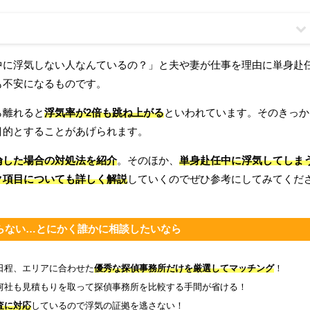
中に浮気しない人なんているの？」と夫や妻が仕事を理由に単身赴
も不安になるものです。
ら離れると
浮気率が2倍も跳ね上がる
といわれています。そのきっか
目的とすることがあげられます。
倫した場合の対処法を紹介
。そのほか、
単身赴任中に浮気してしま
ク項目についても詳しく解説
していくのでぜひ参考にしてみてくだ
らない…とにかく誰かに相談したいなら
日程、エリアに合わせた
優秀な探偵事務所だけを厳選してマッチング
！
何社も見積もりを取って探偵事務所を比較する手間が省ける！
査に対応
しているので浮気の証拠を逃さない！