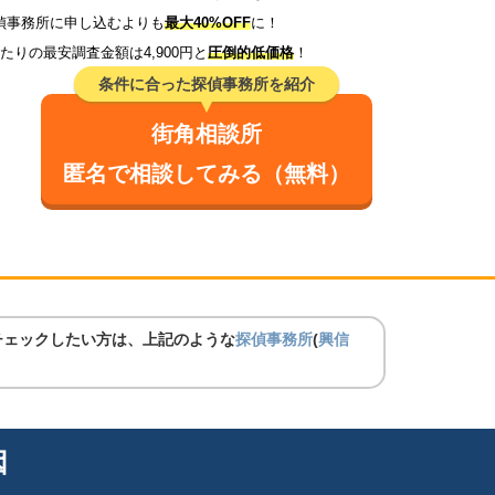
偵事務所に申し込むよりも
最大40%OFF
に！
たりの最安調査金額は4,900円と
圧倒的低価格
！
条件に合った探偵事務所を紹介
街角相談所
匿名で相談してみる（無料）
チェックしたい方は、上記のような
探偵事務所
(
興信
因