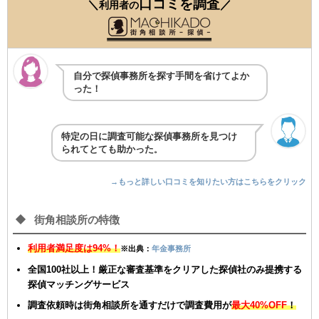
口コミを調査
＼
／
利用者の
自分で探偵事務所を探す手間を省けてよか
った！
特定の日に調査可能な探偵事務所を見つけ
られてとても助かった
。
→もっと詳しい口コミを知りたい方はこちらをクリック
街角相談所の特徴
利用者満足度は94%！
※出典：
年金事務所
全国100社以上！厳正な審査基準をクリアした探偵社のみ提携する
探偵マッチングサービス
調査依頼時は街角相談所を通すだけで調査費用が
最大40%OFF
！