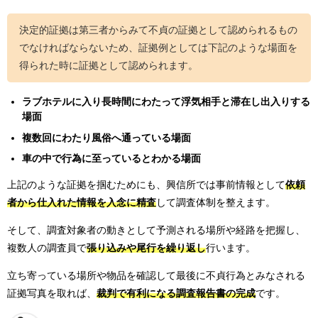
決定的証拠は第三者からみて不貞の証拠として認められるもの
でなければならないため、証拠例としては下記のような場面を
得られた時に証拠として認められます。
ラブホテルに入り長時間にわたって浮気相手と滞在し出入りする
場面
複数回にわたり風俗へ通っている場面
車の中で行為に至っているとわかる場面
上記のような証拠を掴むためにも、興信所では事前情報として
依頼
者から仕入れた情報を入念に精査
して調査体制を整えます。
そして、調査対象者の動きとして予測される場所や経路を把握し、
複数人の調査員で
張り込みや尾行を繰り返し
行います。
立ち寄っている場所や物品を確認して最後に不貞行為とみなされる
証拠写真を取れば、
裁判で有利になる調査報告書の完成
です。