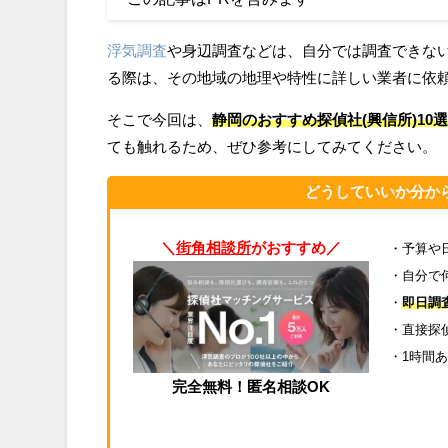
浮気調査
や身辺調査などは、自分では調査できな
る際は、その地域の地理や特性に詳しい業者に依
そこで今回は、
静岡のおすすめ探偵社(興信所)1
ても触れるため、ぜひ参考にしてみてください。
どうしていいか分か
＼
街角相談所
がおすすめ／
・予算や
・自分で
・
即日調
・直接探
・1時間あ
完全無料！匿名相談OK