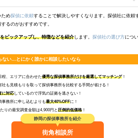
いため
探偵に依頼
することで解決しやすくなります。探偵社に依頼
頼するのがおすすめです。
0選をピックアップし、特徴などを紹介
します。
探偵社の選び方
につ
らない…とにかく誰かに相談したいなら
日程、エリアに合わせた
優秀な探偵事務所だけを厳選してマッチング
！
何社も見積もりを取って探偵事務所を比較する手間が省ける！
査に対応
しているので浮気の証拠を逃さない！
偵事務所に申し込むよりも
最大40%OFF
に！
たりの最安調査金額は4,900円と
圧倒的低価格
！
静岡の探偵事務所を紹介
街角相談所