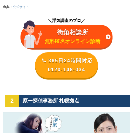
出典：
公式サイト
＼浮気調査のプロ／
街角相談所
無料匿名オンライン診断
365日24時間対応
0120-148-034
2
原一探偵事務所 札幌拠点