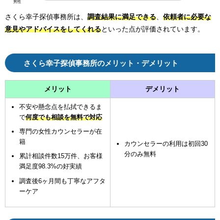
男性
さくら幸子探偵事務所は、
調査結果に満足
できる
、
依頼者に必要な
意見やアドバイス
をしてくれる
といった点が評価されています。
さくら幸子探偵事務所のメリット・デメリット
メリット
デメリット
不安や懸念点を払拭できるま
で
何度でも相談を無料で対応
専門の女性カウンセラーが在
籍
カウンセラーの利用は初回30
分のみ無料
累計相談件数15万件、お客様
満足度98.3%の好実績
調査後6ヶ月間も丁寧なアフタ
ーケア