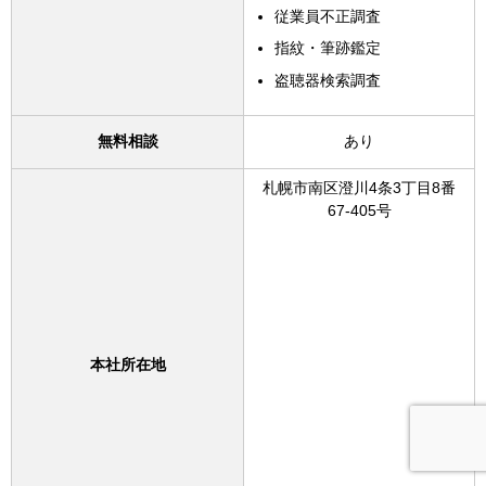
従業員不正調査
指紋・筆跡鑑定
盗聴器検索調査
無料相談
あり
札幌市南区澄川4条3丁目8番
67-405号
本社所在地