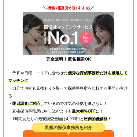
＼
街角相談所
がおすすめ／
完全無料！匿名相談OK
・予算や日程、エリアに合わせた
優秀な探偵事務所だけを厳選して
マッチング
！
・自分で何社も見積もりを取って探偵事務所を比較する手間が省け
る！
・
即日調査に対応
しているので浮気の証拠を逃さない！
・直接探偵事務所に申し込むよりも
最大40%OFF
に！
・1時間あたりの最安調査金額は4,900円と
圧倒的低価格
！
札幌の探偵事務所を紹介