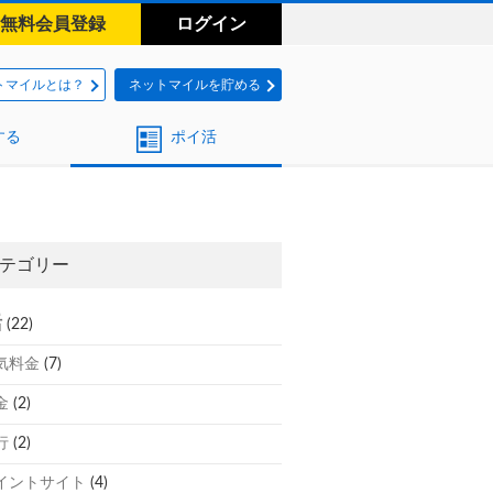
無料会員登録
ログイン
トマイルとは？
ネットマイルを貯める
する
ポイ活
テゴリー
活
(22)
気料金
(7)
金
(2)
行
(2)
イントサイト
(4)