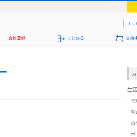
ネッ
会員登録
まとめる
交換
ー
カ
生
電
税
旅
ポ