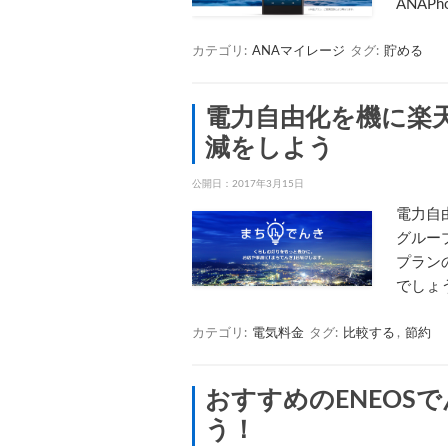
ANAP
カテゴリ:
ANAマイレージ
タグ:
貯める
電力自由化を機に楽
減をしよう
公開日：
2017年3月15日
電力自
グルー
プラン
でしょ
カテゴリ:
電気料金
タグ:
比較する
,
節約
おすすめのENEOS
う！