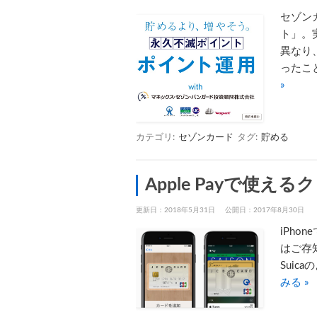
セゾン
ト」。
異なり
ったこ
»
カテゴリ:
セゾンカード
タグ:
貯める
Apple Payで使
更新日：2018年5月31日
公開日：2017年8月30日
iPho
はご存知で
Sui
みる »