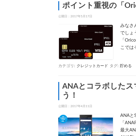
ポイント重視の「OricoC
公開日：
2017年5月17日
みなさ
でしょ
「Ori
こではそ
カテゴリ:
クレジットカード
タグ:
貯める
ANAとコラボしたスマ
う！
公開日：
2017年4月11日
ANA
「AN
最大A