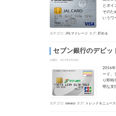
とポイ
そのた
いうワ
カテゴリ:
JALマイレージ
タグ:
貯める
セブン銀行のデビット
公開日：
2017年5月18日
201
ード。
り即時
明な支
カテゴリ:
nanaco
タグ:
トレンド＆ニュース