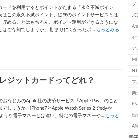
ダ
カードを利用するとポイントがたまる「永久不滅ポイン
実はこの永久不滅ポイント、従来のポイントサービスとは
J
、貯めることはもちろん、ポイント運用ができるようにな
A
とはご存知でしょうか。 貯まりにくかったポ…
もっとみる
セ
ア
M
N
えるクレジットカードってどれ？
フ
楽
neでおなじみのApple社の決済サービス『Apple Pay』のこと
E
しょうか。iPhone7とApple Watch Series 2でedyや
出
caのような電子マネーとは違い、特定の電子マネーや…
もっと
A
電