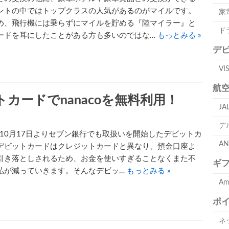
ントの中ではトップクラスの人気があるのがマイルです。
家
め、飛行機には乗らずにマイルを貯める『陸マイラー』と
ド
ードを耳にしたことがある方も多いのではな…
もっとみる »
デ
V
航
カードでnanacoを無料利用！
J
デ
6年10月17日よりセブン銀行でも取扱いを開始したデビットカ
A
デビットカードはクレジットカードと異なり、預金口座よ
引き落としされるため、お金を使いすぎることなくまた不
ギ
払が減っていきます。そんなデビッ…
もっとみる »
A
ポ
ネ