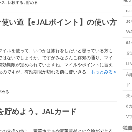
ース
,
比較する
,
貯める
na
使い道【e JALポイント】の使い方
お
W
iD
マイルを使って、いつかは旅行をしたいと思っている方も
交
ではないでしょうか。ですがみなさんご存知の通り、マイ
LI
有効期限が定められていますね。マイルやポイントに言え
なのですが、有効期限が切れる前に使いきる…
もっとみる »
Ap
ド
貯める
楽
d
貯めよう。JALカード
V
独
との交換の他に、豪華ホテルや豪華賞品との交換ができる