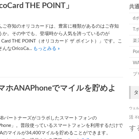
ard THE POINT」
共
d
んご存知のオリコカードは、豊富に種類があるのはご存知
T
うか。その中でも、登場時から人気を誇っているのが
楽
co Card THE POINT（オリコカード ザ ポイント）」です。こ
んなOricoCa…
もっとみる »
P
WA
プ
ホANAPhoneでマイルを貯めよ
タ
ウェ
活
とSBパートナーズがコラボしたスマートフォンの
不
APhone」。普段使っているスマートフォンを利用するだけで
す
NAのマイルが34,400マイルを貯めることができます。