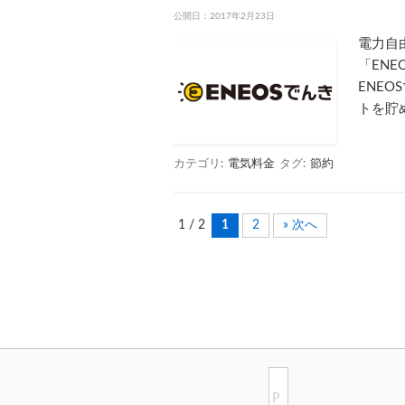
公開日：
2017年2月23日
電力自
「EN
ENE
トを貯
カテゴリ:
電気料金
タグ:
節約
1 / 2
1
2
» 次へ
P