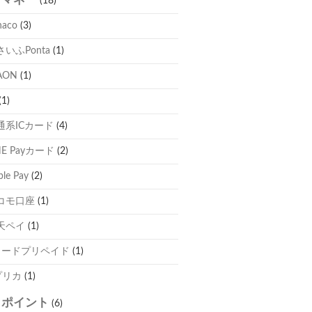
(18)
naco
(3)
さいふPonta
(1)
AON
(1)
(1)
通系ICカード
(4)
NE Payカード
(2)
ple Pay
(2)
コモ口座
(1)
天ペイ
(1)
カードプリペイド
(1)
プリカ
(1)
自ポイント
(6)