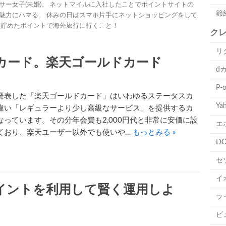
サー女子(未婚)。 ネットマイルに入社したことでポイントサイトの
節
魅力にハマる。 休みの日はスマホ片手にネットショッピングをして
は貯めたポイントで海外旅行に行くこと！
ク
リ
カード。楽天ゴールドカード
d
P-
発表した「楽天ゴールドカード」はいわゆるステータスカ
Ya
違い「レギュラーより少し高級なサービス」を提供するカ
なっています。その分年会費も2,000円代と非常に安価に設
エ
ており、楽天ユーザー以外でも使いや…
もっとみる »
D
セ
イ
イントを利用して賢く運用しよ
ラ
ビ