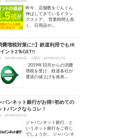
日：
2019年9月30日
昨今、店舗数をぐんぐん
伸ばしてきているドラッ
グストア。 営業時間も長
く、日用品や…
消費増税対策に!!】鉄道利用でもJR
イント2％GET!!
：2019年10月4日
公開日：2019年9月27日
2019年10月からの消費
増税を受け、鉄道各社が
運賃の値上げを発表…
ャパンネット銀行がお得!!初めての
ットバンクならコレ！
日：
2019年9月27日
ジャパンネット銀行、と
いうネット銀行をご存じ
でしょうか。 ジャパンネ