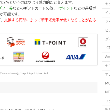
で2％というのはやはり魅力的だと言えます。
セ
nギフト券
などのギフトカードの他、
Tポイント
などの共通ポ
イ
が可能です。
が、
交換する商品によって若干還元率が低くなることがある
ラ
ビ
ダ
J
A
セ
www.orico.co.jp/thepoint/point/use.html
ア
M
N
フ