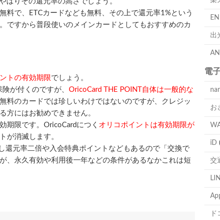
楽
リットは、やはりその還元率の高さでしょう。
無料で、ETCカードなども無料、その上で還元率1%という
E
。ですから普段使いのメインカードとしてもおすすめのカ
出
A
電
ントの有効期限
でしょう。
保険が付くのですが、
OricoCard THE POINT自体は一般的な
na
無料のカードでは珍しいわけではないのですが、クレジッ
お
る方にはお勧めできません。
限です。OricoCardにつく
オリコポイントは有効期限が
W
トが消滅します。
iD
すし還元率二倍や入会特典ポイントなどもあるので「交換で
が、永久有効や利用後一年などの条件があるなかこれは短
交
LI
Ap
ド