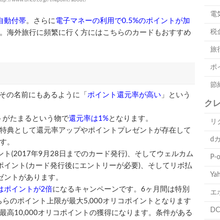
電
自動付帯
。さらに
電子マネーの利用で0.5%のポイントが加
税
。海外旅行に頻繁に行く方にはこちらのカードもおすすめ
旅
ポ
節
の特徴はその名前にもあるように「
ポイント還元率が高い
」という
ク
トがたまるという物で
還元率は1%
となります。
リ
特典として還元率アップやポイントプレゼントが存在して
d
す。
ント(2017年9月28日までのカード発行)、そしてウェルカム
P-
コポイント(カード発行後にエントリーが必要)、そしてリボ払
Ya
レゼントがあります。
はポイントが2倍
になるキャンペーンです。6ヶ月間は特別
エ
らのポイント上限が最大5,000オリコポイントとなります
D
高10,000オリコポイントの獲得になります。条件がある