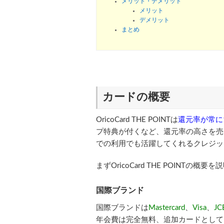
メリット・デメリット
メリット
デメリット
まとめ
カードの概要
OricoCard THE POINTは
還元率が常に
プ特典が付くなど、還元率の高さを売
での利用でも活躍してくれるクレジッ
まずOricoCard THE POINTの概
国際ブランド
国際ブランドは
Mastercard
、
Visa
、
JC
年会費は完全無料、追加カードとして