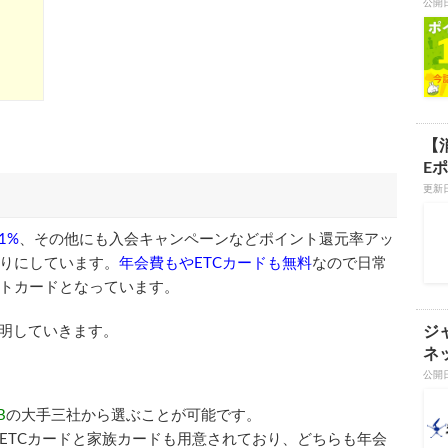
公開
【
Eポ
更新日
1%
、その他にも入会キャンペーンなどポイント還元率アッ
りにしています。
年会費もやETCカードも無料
なので日常
トカードとなっています。
要を説明していきます。
ジ
ネ
公開
B
の大手三社から選ぶことが可能です。
ETCカードと家族カードも用意されており、どちらも年会