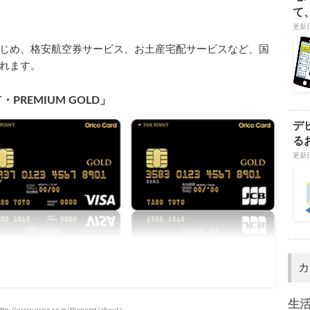
て
更新日
じめ、格安航空券サービス、お土産宅配サービスなど、国
れます。
T・PREMIUM GOLD」
デ
る
更新日
カ
生
p://www.orico.co.jp/thepoint/about/