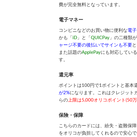
費が完全無料となっています。
電子マネー
コンビニなどのお買い物に便利な
電子
かも「
iD
」と「
QUICPay
」の二種類が
ャージ不要の後払いでサインも不要
と
また話題の
ApplePay
にも対応してい
す。
還元率
ポイントは100円で1ポイントと基本
が2%
になります。これはクレジット
らの
上限は5,000オリコポイント(50
保険・保障
こちらのカードには、紛失・盗難保障
をオリコが負担してくれるので安心で