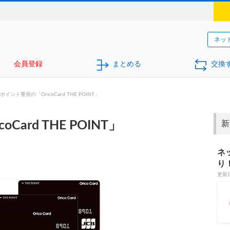
ネッ
会員登録
まとめる
交換
ポイント重視の「OricoCard THE POINT」
ard THE POINT」
新
ネ
り
更新日