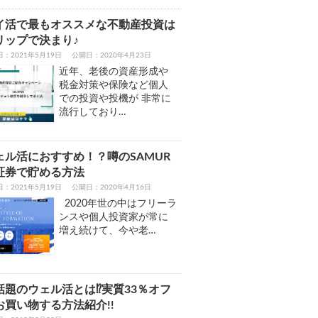
イ活で最もオススメな不動産投資は
リップで決まり♪
：2021年5月19日
公開日：2020年4月23日
近年、老後の資産形成や
税金対策や保険など個人
での投資や投機が 非常に
流行しており…
ェル活におすすめ！？噂のSAMUR
I証券で貯める方法
：2021年5月19日
公開日：2020年4月16日
2020年世の中はフリーラ
ンスや個人投資家が常に
増え続けて、今や老…
話題のウェル活とは⁉実質33％オフ
お買い物する方法紹介!!