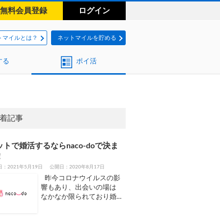
無料会員登録
ログイン
トマイルとは？
ネットマイルを貯める
する
ポイ活
着記事
ットで婚活するならnaco-doで決ま
！
：2021年5月19日
公開日：2020年8月17日
昨今コロナウイルスの影
響もあり、出会いの場は
なかなか限られており婚…