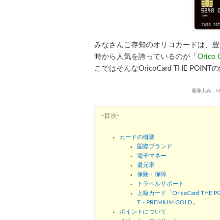
みなさんご存知のオリコカードは、豊
時から人気を誇っているのが「
Oric
こではそんなOricoCard THE PO
画像出典：https:
-目次-
カードの概要
国際ブランド
電子マネー
還元率
保険・保障
トラベルサポート
上級カード「OricoCard THE P
T・PREMIUM GOLD」
ポイントについて