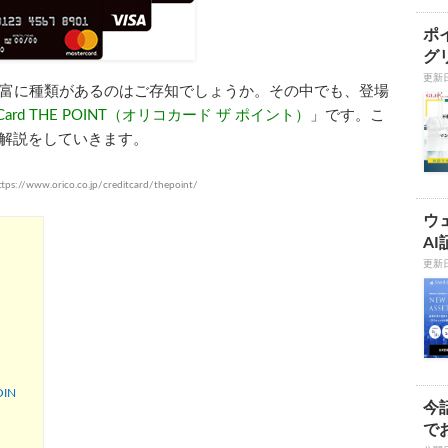
ポ
グ
更新日
富に種類があるのはご存知でしょうか。その中でも、登場
o Card THE POINT（オリコカード ザ ポイント）
」です。こ
INTの解説をしていきます。
//www.orico.co.jp/creditcard/thepoint/
ウ
A
更新日
OIN
今
で