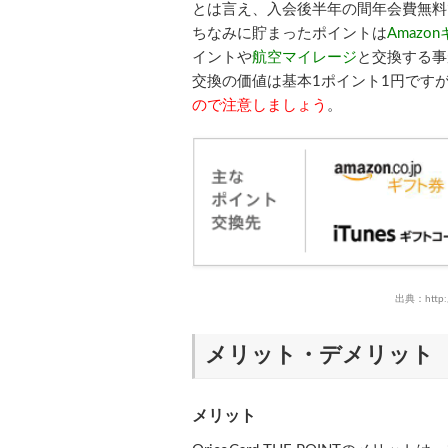
とは言え、入会後半年の間年会費無料
ちなみに貯まったポイントは
Amazo
イントや
航空マイレージ
と交換する事
交換の価値は基本1ポイント1円です
ので注意しましょう
。
出典：http://
メリット・デメリット
メリット