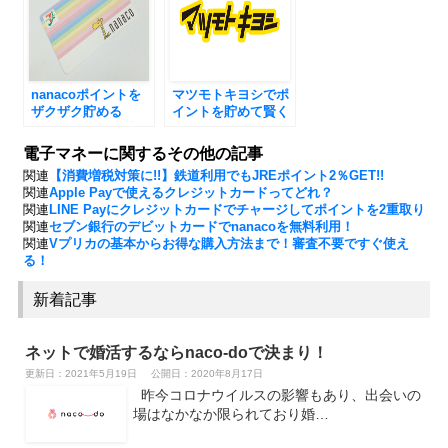
nanacoポイントを
マツモトキヨシでポ
ザクザク貯める
イントを貯めて賢く
nanacoカード有効
利用しよう！
活用術！
電子マネーに関するその他の記事
関連
【消費増税対策に!!】鉄道利用でもJREポイント2％GET!!
関連
Apple Payで使えるクレジットカードってどれ？
関連
LINE Payにクレジットカードでチャージしてポイントを2重取り
関連
セブン銀行のデビットカードでnanacoを無料利用！
関連
Vプリカの基本からお得な購入方法まで！審査不要ですぐ使え
る！
新着記事
ネットで婚活するならnaco-doで決まり！
更新日：2021年5月19日
公開日：2020年8月17日
昨今コロナウイルスの影響もあり、出会いの
場はなかなか限られており婚…