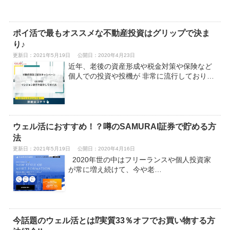
ポイ活で最もオススメな不動産投資はグリップで決ま
り♪
更新日：2021年5月19日
公開日：2020年4月23日
近年、老後の資産形成や税金対策や保険など
個人での投資や投機が 非常に流行しており…
ウェル活におすすめ！？噂のSAMURAI証券で貯める方
法
更新日：2021年5月19日
公開日：2020年4月16日
2020年世の中はフリーランスや個人投資家
が常に増え続けて、今や老…
今話題のウェル活とは⁉実質33％オフでお買い物する方