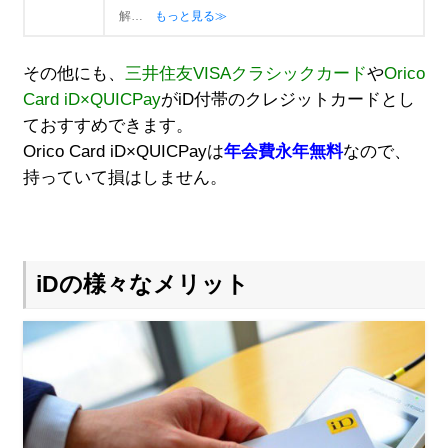
解…
もっと見る≫
その他にも、
三井住友VISAクラシックカード
や
Orico
Card iD×QUICPay
がiD付帯のクレジットカードとし
ておすすめできます。
Orico Card iD×QUICPayは
年会費永年無料
なので、
持っていて損はしません。
iDの様々なメリット