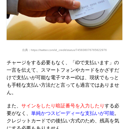
出典：https://twitter.com/id_credit/status/745838076765822976
チャージをする必要もなく、「iDで支払います」の
一言を伝えて、スマートフォンやカードをかざすだ
けで支払いが可能な電子マネーiDは、現状でもっと
も手軽な支払い方法だと言っても過言ではありませ
ん。
また、
サインをしたり暗証番号を入力したり
する必
要がなく、
単純かつスピーディーな支払いが可能
。
クレジットカードでの後払い方式のため、残高を気
にする必要もありません。