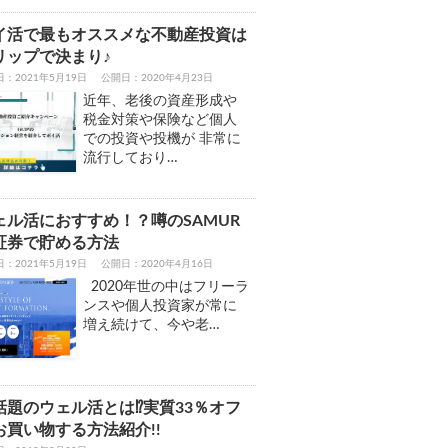
イ活で最もオススメな不動産投資は
リップで決まり♪
：2021年5月19日
公開日：2020年4月23日
近年、老後の資産形成や
税金対策や保険など個人
での投資や投機が 非常に
流行しており…
ェル活におすすめ！？噂のSAMUR
I証券で貯める方法
：2021年5月19日
公開日：2020年4月16日
2020年世の中はフリーラ
ンスや個人投資家が常に
増え続けて、今や老…
話題のウェル活とは⁉実質33％オフ
お買い物する方法紹介!!