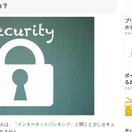
の？
プ
ホ
更新日
ポ
る
更新日
人は、「
インターネットバンキング
」と聞くと少しセキュ
モ
れません。