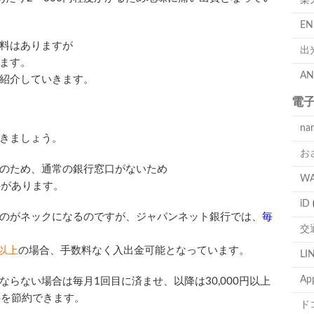
楽
E
料はありますが
出
ます。
A
紹介していきます。
電
na
きましょう。
お
のため、通常の銀行窓口がないため
W
要があります。
iD
のがネックになるのですが、ジャパンネット銀行では、
毎
交
。
円以上
の場合、手数料なく入出金可能となっています。
LI
Ap
らない場合は毎月1回目に済ませ、以降は30,000円以上
料を節約できます。
ド