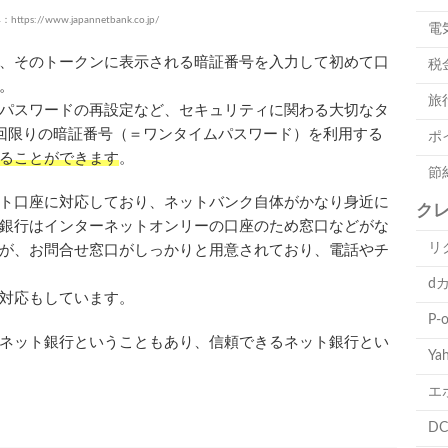
https://www.japannetbank.co.jp/
電
、そのトークンに表示される暗証番号を入力して初めて口
税
。
旅
パスワードの再設定など、セキュリティに関わる大切なタ
回限りの暗証番号（＝ワンタイムパスワード）を利用する
ポ
ることができます
。
節
ト口座に対応しており、ネットバンク自体がかなり身近に
ク
銀行はインターネットオンリーの口座のため窓口などがな
リ
が、お問合せ窓口がしっかりと用意されており、電話やチ
d
対応もしています。
P-
ネット銀行ということもあり、信頼できるネット銀行とい
Ya
エ
D