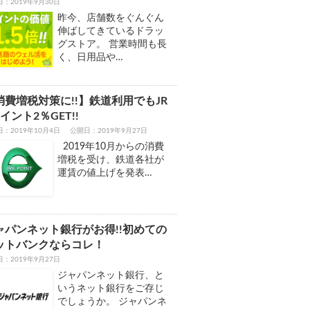
日：
2019年9月30日
昨今、店舗数をぐんぐん
伸ばしてきているドラッ
グストア。 営業時間も長
く、日用品や…
消費増税対策に!!】鉄道利用でもJR
イント2％GET!!
：2019年10月4日
公開日：2019年9月27日
2019年10月からの消費
増税を受け、鉄道各社が
運賃の値上げを発表…
ャパンネット銀行がお得!!初めての
ットバンクならコレ！
日：
2019年9月27日
ジャパンネット銀行、と
いうネット銀行をご存じ
でしょうか。 ジャパンネ