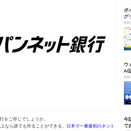
ポ
グ
更新日
ウ
A
更新日
今
行をご存じでしょうか。
で
以上なら誰でも作ることができる、
日本で一番最初のネット