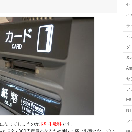
セ
イ
ラ
ビ
ダ
J
A
セ
ア
M
N
フ
になってしまうのが
取引手数料
です。
あたり2～300円程度かかるため地味に痛い出費となってい