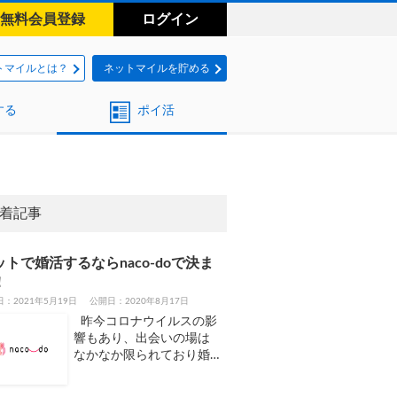
無料会員登録
ログイン
トマイルとは？
ネットマイルを貯める
する
ポイ活
着記事
ットで婚活するならnaco-doで決ま
！
：2021年5月19日
公開日：2020年8月17日
昨今コロナウイルスの影
響もあり、出会いの場は
なかなか限られており婚…