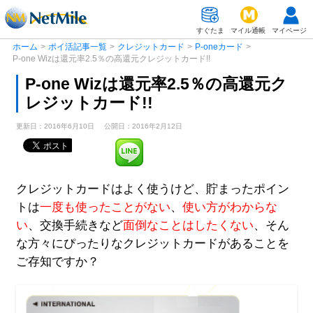
すぐたま
マイル通帳
マイページ
ホーム
>
ポイ活記事一覧
>
クレジットカード
>
P-oneカード
>
P-one Wizは還元率2.5％の高還元クレジットカード!!
P-one Wizは還元率2.5％の高還元ク
レジットカード!!
更新日：2016年6月10日
公開日：2016年2月12日
クレジットカードはよく使うけど、貯まったポイン
トは
一度も使ったことがない
、
使い方がわからな
い
、交換手続きなど
面倒なことはしたくない
、そん
な方々にぴったりなクレジットカードがあることを
ご存知ですか？