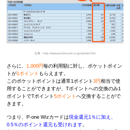
出典：http://www.pocketcard.co.jp/ad/wiz/15s/
さらに、
1,000円
毎の利用額に対し、ポケットポイン
トが
1ポイント
もらえます。
このポケットポイントは通常1ポイント
3円
相当で使
用することができますが、Tポイントへの交換のみ1
ポイントでTポイント
5ポイント
へ交換することがで
きます。
つまり、P-one Wizカードは
現金還元1％に加え、
0.5％のポイント還元も受けれます
。