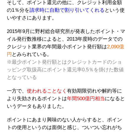
そして、ポイント還元の他に、クレジット利用金額
の1％分を
請求時に自動で割り引いてくれる
という使
いやすさにあります。
2015年9月に野村総合研究所が発表したポイント・マ
イル発行数推移によると、2013年度時のデータでの
クレジット業界の年間最小ポイント発行額は
2,090億
円
とみられている。
※最少ポイント発行額とはクレジットカードのショ
ッピング取扱高にポイント還元率0.5％を掛けた数値
となっている
一方で、
使われることなく
有効期限切れや解約等に
より失効されるポイントは
年間500億円相当
になると
いうデータもありました。
ポイントにあまり興味のない人からすると、ポイン
トの使用というのは面倒と感じ、ついつい忘れがち