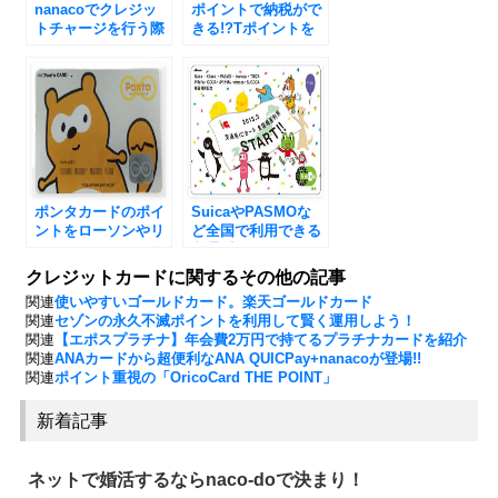
nanacoでクレジッ
ポイントで納税がで
トチャージを行う際
きる!?Tポイントを
のメリットは？
お得に「貯める」
「使う」方法！
ポンタカードのポイ
SuicaやPASMOな
ントをローソンやリ
ど全国で利用できる
クルートでお得に利
交通系ICカードのお
用する方法
得な使い方
クレジットカードに関するその他の記事
関連
使いやすいゴールドカード。楽天ゴールドカード
関連
セゾンの永久不滅ポイントを利用して賢く運用しよう！
関連
【エポスプラチナ】年会費2万円で持てるプラチナカードを紹介
関連
ANAカードから超便利なANA QUICPay+nanacoが登場!!
関連
ポイント重視の「OricoCard THE POINT」
新着記事
ネットで婚活するならnaco-doで決まり！