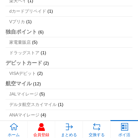
楽天ペイ
(1)
dカードプリペイド
(1)
Vプリカ
(1)
独自ポイント
(6)
家電量販店
(5)
ドラッグストア
(1)
デビットカード
(2)
VISAデビット
(2)
航空マイル
(12)
JALマイレージ
(5)
デルタ航空スカイマイル
(1)
ANAマイレージ
(4)
ギフト券
(1)
ホーム
会員登録
まとめる
交換する
ポイ活
Amazonギフト券
(1)