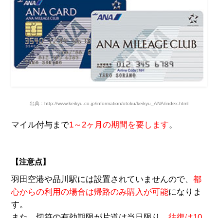
出典：http://www.keikyu.co.jp/information/otoku/keikyu_ANA/index.html
マイル付与まで
1～2ヶ月の期間を要します
。
【注意点】
羽田空港や品川駅には設置されていませんので、
都
心からの利用の場合は帰路のみ購入が可能
になりま
す。
また、切符の有効期限が片道は当日限り、
往復は10