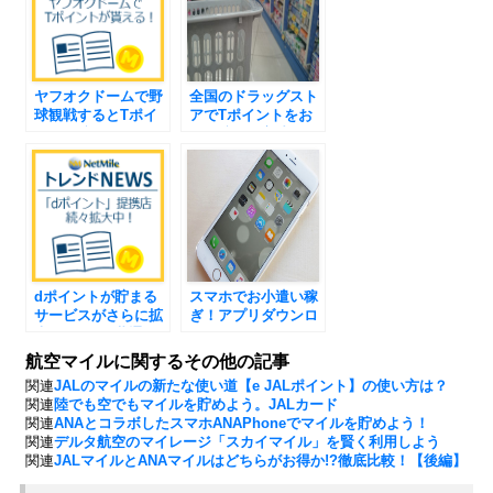
ヤフオクドームで野
全国のドラッグスト
球観戦するとTポイ
アでTポイントをお
ントが貯まる!!
得に貯める方法
dポイントが貯まる
スマホでお小遣い稼
サービスがさらに拡
ぎ！アプリダウンロ
大!!ドコモの共通ポ
ードでポイントがザ
イント戦略
クザク貯まる！
航空マイルに関するその他の記事
関連
JALのマイルの新たな使い道【e JALポイント】の使い方は？
関連
陸でも空でもマイルを貯めよう。JALカード
関連
ANAとコラボしたスマホANAPhoneでマイルを貯めよう！
関連
デルタ航空のマイレージ「スカイマイル」を賢く利用しよう
関連
JALマイルとANAマイルはどちらがお得か!?徹底比較！【後編】