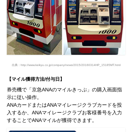
出典：http://www.keikyu.co.jp/company/news/2015/20160314HP_15185MT.html
【マイル獲得方法/付与日】
券売機で「京急ANAのマイルきっぷ」の購入画面指
示に従い操作。
ANAカードまたはANAマイレージクラブカードを投
入するか、ANAマイレージクラブお客様番号を入力
することでANAマイルが獲得できます。