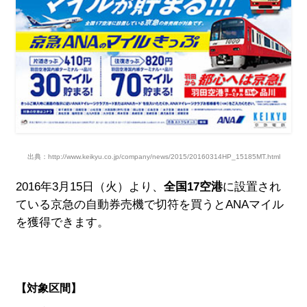
出典：http://www.keikyu.co.jp/company/news/2015/20160314HP_15185MT.html
2016年3月15日（火）より、
全国17空港
に設置され
ている京急の自動券売機で切符を買うとANAマイル
を獲得できます。
【対象区間】