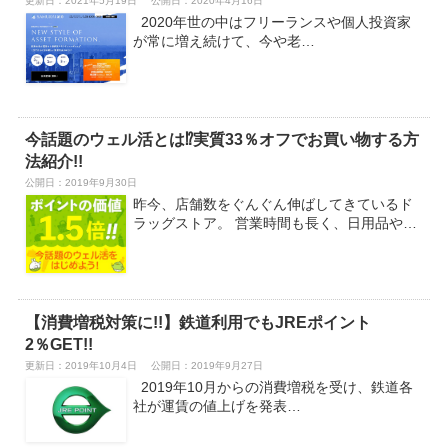
更新日：2021年5月19日
公開日：2020年4月16日
2020年世の中はフリーランスや個人投資家
が常に増え続けて、今や老…
今話題のウェル活とは⁉実質33％オフでお買い物する方
法紹介!!
公開日：
2019年9月30日
昨今、店舗数をぐんぐん伸ばしてきているド
ラッグストア。 営業時間も長く、日用品や…
【消費増税対策に!!】鉄道利用でもJREポイント
2％GET!!
更新日：2019年10月4日
公開日：2019年9月27日
2019年10月からの消費増税を受け、鉄道各
社が運賃の値上げを発表…