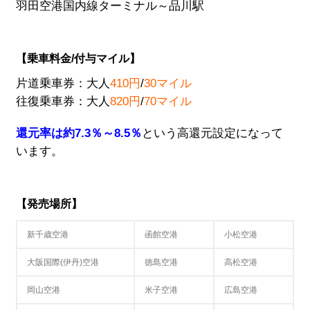
羽田空港国内線ターミナル～品川駅
【乗車料金/付与マイル】
片道乗車券：大人
410円
/
30マイル
往復乗車券：大人
820円
/
70マイル
還元率は約7.3％～8.5％
という高還元設定になって
います。
【発売場所】
新千歳空港
函館空港
小松空港
大阪国際(伊丹)空港
徳島空港
高松空港
岡山空港
米子空港
広島空港